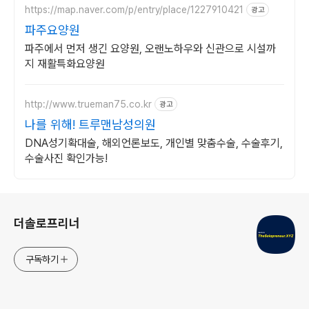
https://map.naver.com/p/entry/place/1227910421
광고
파주요양원
파주에서 먼저 생긴 요양원, 오랜노하우와 신관으로 시설까
지 재활특화요양원
http://www.trueman75.co.kr
광고
나를 위해! 트루맨남성의원
DNA성기확대술, 해외언론보도, 개인별 맞춤수술, 수술후기,
수술사진 확인가능!
로그 정보
더솔로프리너
구독하기