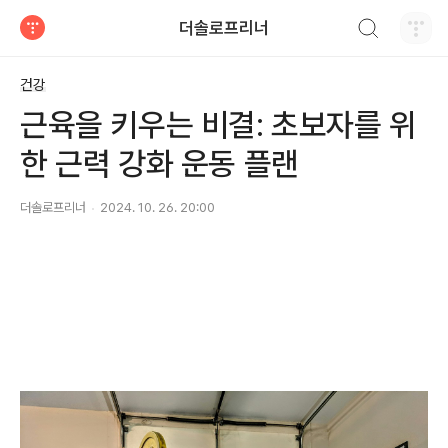
검색하기
더솔로프리너
티스토리
건강
근육을 키우는 비결: 초보자를 위
한 근력 강화 운동 플랜
더솔로프리너
2024. 10. 26. 20:00