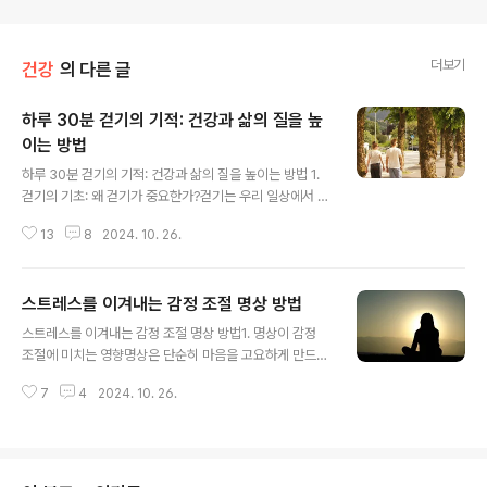
더보기
건강
의 다른 글
하루 30분 걷기의 기적: 건강과 삶의 질을 높
이는 방법
글 내용
하루 30분 걷기의 기적: 건강과 삶의 질을 높이는 방법 1.
걷기의 기초: 왜 걷기가 중요한가?걷기는 우리 일상에서 가
장 기본적이고 자연스러운 운동입니다. 특별한 장비나 장
13
8
2024. 10. 26.
소가 필요하지 않고, 누구나 언제든지 할 수 있는 운동이기
에 많은 이들이 걷기를 통해 건강을 지켜왔습니다. 걷기는
단순한 이동 수단을 넘어, 우리의 신체와 정신을 건강하게
스트레스를 이겨내는 감정 조절 명상 방법
유지해 주는 중요한 역할을 합니다.1-1. 걷기의 역사와 전
글 내용
통적인 운동법인류가 걷기 시작한 이래, 걷기는 생존을 위
스트레스를 이겨내는 감정 조절 명상 방법1. 명상이 감정
한 필수적인 행위였습니다. 과거 농업 사회에서 사람들은
조절에 미치는 영향명상은 단순히 마음을 고요하게 만드는
매일 많은 거리를 걸었고, 이를 통해 자연스럽게 건강을 유
것이 아니라, 우리 몸과 마음에 깊은 변화를 일으킵니다. 특
지할 수 있었습니다. 걷기는 체력 단련뿐 아니라, 자연 속에
7
4
2024. 10. 26.
히 감정 조절 능력을 향상시키는 데 큰 도움이 됩니다. 명상
서의 경험과 인간관계를 형성하는 중요한 매개체였습니다.
을 통해 감정을 적절히 다스리면, 부정적인 감정이 몰아칠
1-2. 걷기가 몸에 미치는..
때도 더 차분하게 반응할 수 있게 됩니다. 1-1. 명상과 감정
조절의 과학적 근거명상은 뇌의 편도체(감정을 처리하는
부분)를 진정시키고, 전두엽(논리적 사고와 자기 조절을 담