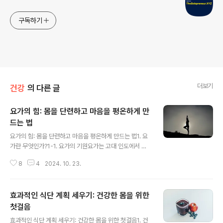
구독하기
더보기
건강
의 다른 글
요가의 힘: 몸을 단련하고 마음을 평온하게 만
드는 법
글 내용
요가의 힘: 몸을 단련하고 마음을 평온하게 만드는 법1. 요
가란 무엇인가?1-1. 요가의 기원요가는 고대 인도에서 시
작된 신체적, 정신적 수련 방법으로, 5,000년 이상의 역사
8
4
2024. 10. 23.
를 가지고 있습니다. 본래는 영적 성장과 깨달음을 위한 수
행법으로 시작되었으나, 시간이 지나면서 전 세계적으로
퍼져나가 신체적, 정신적 건강을 추구하는 현대인들에게
효과적인 식단 계획 세우기: 건강한 몸을 위한
필수적인 운동으로 자리 잡았습니다. 1-2. 현대 사회에서
요가의 역할오늘날 요가는 더 이상 단순한 운동 이상의 의
첫걸음
글 내용
미를 지닙니다. 빠르게 돌아가는 현대 사회에서 요가는 몸
효과적인 식단 계획 세우기: 건강한 몸을 위한 첫걸음1. 건