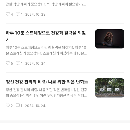
을 움직이고 근육을 강화할 뿐만 아니라, 정신을 안정시키
강한 식단 계획의 중요성1-1. 왜 식단 계획이 필요한가?우
고 마음의 평화를 찾는 데 중요한 역할을 하고 있습니다. 특
리 몸은 연료 없이 움직일 수 없는 기계와 같습니다. 그 연
히 스트레스와 불안이 일상에 만연한 지금, 요가는 많은 이
4
1
2024. 10. 23.
료는 바로 우리가 먹는 음식에서 나옵니다. 그러나 단순히
들에게 중요한 휴식과 치유의 ..
배를 채우는 것이 아닌, 올바른 영양소를 적절히 섭취하는
것이 건강 유지의 핵심입니다. 제가 식단 계획을 처음 세웠
하루 10분 스트레칭으로 건강과 활력을 되찾
을 때, 먹는 음식이 단순한 기호가 아닌 건강과 직결된다는
사실을 깨달았습니다. 특히 바쁜 현대인들에게 무작정 식
기
글 내용
사를 하는 것보다 식단을 체계적으로 관리하는 것은 건강
하루 10분 스트레칭으로 건강과 활력을 되찾기1. 하루 10
을 지키는 중요한 전략입니다. 1-2. 건강에 미치는 식단의
분 스트레칭의 중요성1-1. 스트레칭의 이점하루에 10분씩
영향제가 식단 계획을 시작하기 전에는 자주 피곤함을 느
스트레칭을 하는 것은 단순히 몸을 풀어주는 것 이상의 의
끼고, 체중이 들쑥날쑥했습니다. 건강하지 않은 식습관은
5
1
2024. 10. 24.
미를 가집니다. 스트레칭은 근육의 긴장을 풀고, 유연성을
결국 신체적인 피로와 에너지..
높이며, 혈액순환을 촉진하는 데 도움을 줍니다. 이를 통해
저는 일상에서 쌓인 피로를 풀고, 몸과 마음을 안정시키는
정신 건강 관리의 비결: 나를 위한 작은 변화들
데 큰 도움을 받았습니다. 특히 장시간 앉아 있는 사무직에
글 내용
서 일할 때, 스트레칭은 활력을 주는 필수 루틴이 되었습니
정신 건강 관리의 비결: 나를 위한 작은 변화들1. 정신 건강
다. 1-2. 꾸준함이 주는 효과제가 처음 스트레칭을 시작했
의 중요성1-1. 정신 건강이란 무엇인가정신 건강은 우리의
을 때는 10분이 짧게 느껴졌습니다. 하지만 매일 10분씩
감정, 사고 및 행동의 상태를 말합니다. 이는 스트레스 관
꾸준히 하다 보니, 점차 몸이 유연해지고, 일상생활에서 느
2
1
2024. 10. 24.
리, 대인 관계 및 일상 생활의 전반적인 질에 영향을 미칩니
끼는 피로감이 줄어드는 것을 경험했습니다. 특히 아침에
다. 정신 건강이 좋지 않을 때 우리는 피로, 불안 및 우울증
스트레칭을 하면 하루..
을 경험할 수 있으며, 이는 우리의 삶의 질을 저하시키는 요
소가 됩니다. 1-2. 정신 건강이 일상에 미치는 영향정신 건