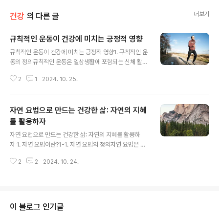
더보기
건강
의 다른 글
규칙적인 운동이 건강에 미치는 긍정적 영향
글 내용
규칙적인 운동이 건강에 미치는 긍정적 영향1. 규칙적인 운
동의 정의규칙적인 운동은 일상생활에 포함되는 신체 활동
으로, 일정한 빈도와 지속 시간을 가지고 지속적으로 수행
2
1
2024. 10. 25.
되는 활동을 의미합니다. 일주일에 최소 150분의 중강도
유산소 운동이 권장되며, 이와 더불어 근력 훈련도 포함되
어야 합니다. 1-1. 운동의 종류운동은 크게 유산소 운동, 근
자연 요법으로 만드는 건강한 삶: 자연의 지혜
력 운동, 유연성 운동, 균형 운동으로 나눌 수 있습니다. 유
산소 운동은 심장을 강화하고 체지방을 감소시키는 데 도
를 활용하자
글 내용
움을 주며, 근력 운동은 근육을 발달시키고 뼈를 튼튼하게
자연 요법으로 만드는 건강한 삶: 자연의 지혜를 활용하
만듭니다. 유연성 운동은 관절의 가동 범위를 증가시켜 부
자 1. 자연 요법이란?1-1. 자연 요법의 정의자연 요법은 자
상의 위험을 줄이고, 균형 운동은 노화에 따른 낙상 위험을
연에서 얻은 자원이나 방법을 사용하여 건강을 유지하고
줄여줍니다. 1-2. 운동의 빈도와 지속 시간운동의 효과를
2
2
2024. 10. 24.
질병을 예방하거나 치료하는 방법을 말합니다. 화학 물질
극대화하기 위해서는 일주일..
이나 인공 약물 대신, 자연의 힘을 통해 몸과 마음을 치유하
려는 노력이 포함됩니다. 저는 어린 시절부터 자연 요법에
대한 관심이 많았습니다. 나의 할머니는 항상 식물에서 얻
은 약초로 건강을 돌보셨고, 그로 인해 자연 요법의 중요성
이 블로그 인기글
을 어릴 적부터 느낄 수 있었습니다. 1-2. 자연 요법의 역사