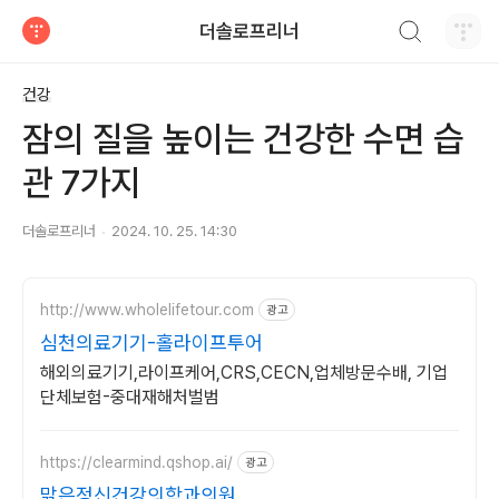
검색하기
더솔로프리너
티스토리
건강
잠의 질을 높이는 건강한 수면 습
관 7가지
더솔로프리너
2024. 10. 25. 14:30
http://www.wholelifetour.com
광고
심천의료기기-홀라이프투어
해외의료기기,라이프케어,CRS,CECN,업체방문수배, 기업
단체보험-중대재해처벌범
https://clearmind.qshop.ai/
광고
맑은정신건강의학과의원